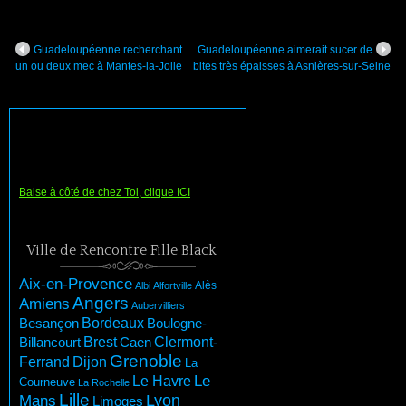
Guadeloupéenne recherchant
Guadeloupéenne aimerait sucer de
un ou deux mec à Mantes-la-Jolie
bites très épaisses à Asnières-sur-Seine
Baise à côté de chez Toi, clique ICI
Ville de Rencontre Fille Black
Aix-en-Provence
Albi
Alfortville
Alès
Angers
Amiens
Aubervilliers
Besançon
Bordeaux
Boulogne-
Brest
Billancourt
Clermont-
Caen
Grenoble
Dijon
Ferrand
La
Le Havre
Le
Courneuve
La Rochelle
Lille
Lyon
Mans
Limoges